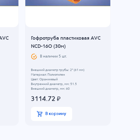
 AVC
Гофротруба пластиковая AVC
Гофрот
NCD-16O (30м)
NFE-16
В наличии
5
шт.
В н
Внешний диаметр трубы: 2" (61 мм)
Внешний ди
Материал: Полиэтилен
Материал: 
Цвет: Оранжевый
Цвет: Черн
Внутренний диаметр, мм: 51.5
Внутренний
Внешний диаметр, мм: 60
Внешний ди
3114.72
₽
7310
В корзину
В