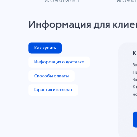
ИСО 9001-2015.1
ИСО 9001
AN
Информация для клие
Как купить
К
Информация о доставке
З
На
Способы оплаты
За
К
Гарантия и возврат
н