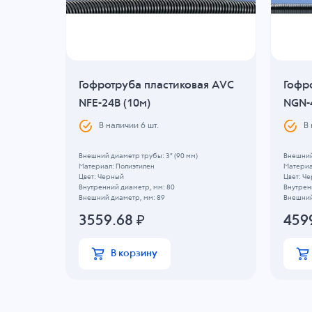
я AVC
Гофротруба пластиковая AVC
Гофр
NFE-24B (10м)
NGN-
В наличии
6
шт.
В
м)
Внешний диаметр трубы: 3" (90 мм)
Внешний
Материал: Полиэтилен
Материа
Цвет: Черный
Цвет: Ч
Внутренний диаметр, мм: 80
Внутрен
Внешний диаметр, мм: 89
Внешний
3559.68
₽
459
В корзину