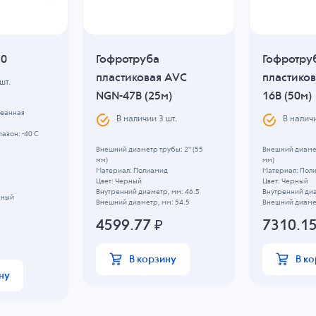
10
Гофротруба
Гофротру
пластиковая AVC
пластиков
шт.
NGN-47B (25м)
16B (50м)
ованная
В наличии
3
шт.
В налич
азон: -40 C
Внешний диаметр трубы: 2" (55
Внешний диамет
мм)
мм)
Материал: Полиамид
Материал: Пол
Цвет: Черный
Цвет: Черный
Внутренний диаметр, мм: 46.5
Внутренний диа
рный
Внешний диаметр, мм: 54.5
Внешний диамет
4599.77
₽
7310.1
В корзину
В к
ну