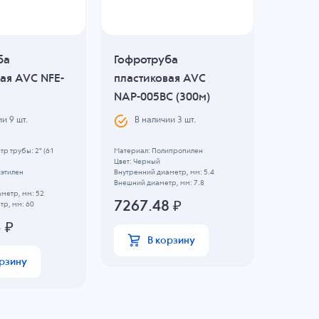
ба
Гофротруба
Гофро
ая AVC NFE-
пластиковая AVC
пласти
NAP-005BC (300м)
NCD-16
ии
9
шт.
В наличии
3
шт.
В н
р трубы: 2" (61
Материал: Полипропилен
Внешний д
Цвет: Черный
мм)
иэтилен
Внутренний диаметр, мм: 5.4
Материал:
Внешний диаметр, мм: 7.8
Цвет: Ора
метр, мм: 52
Внутренни
7267.48
₽
р, мм: 60
Внешний д
5
₽
3114
В корзину
орзину