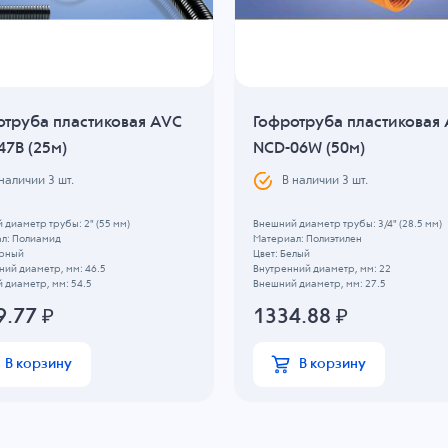
отруба пластиковая AVC
Гофротруба пластиковая
47B (25м)
NCD-06W (50м)
 наличии
3
шт.
В наличии
3
шт.
 диаметр трубы: 2" (55 мм)
Внешний диаметр трубы: 3/4" (28.5 мм)
л: Полиамид
Материал: Полиэтилен
ерный
Цвет: Белый
ний диаметр, мм: 46.5
Внутренний диаметр, мм: 22
 диаметр, мм: 54.5
Внешний диаметр, мм: 27.5
9.77
₽
1334.88
₽
В корзину
В корзину