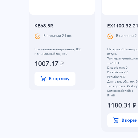
KE68.3R
EX1100.32.2
В наличии
21
шт.
В наличии
2
Номинальное напряжение, B: 0
Материал: Никелир
Номинальный ток, А: 0
латунь
 -20 C
Температурный диап
1007.17
₽
...+100 C
D.cable min: 0
D.cable max: 0
Резьба: M32
В корзину
Длина резьбы, мм: 0
Тип корпуса: Разбо
Кол-во кабелей: 1
IP: 68
1180.31
₽
В корзи