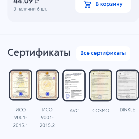
44.09
₽
В корзину
В наличии
6
шт.
Сертификаты
Все сертификаты
ИСО
ИСО
DINKLE
G
COSMO
AVC
9001-
9001-
N
2015.1
2015.2