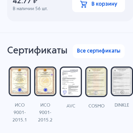
42.77
₽
В корзину
В наличии
56
шт.
Сертификаты
Все сертификаты
ИСО
ИСО
DINKLE
G
COSMO
AVC
9001-
9001-
N
2015.1
2015.2