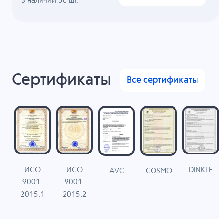
В наличии
50
шт.
Сертификаты
Все сертификаты
ИСО
ИСО
DINKLE
G
COSMO
AVC
9001-
9001-
N
2015.1
2015.2