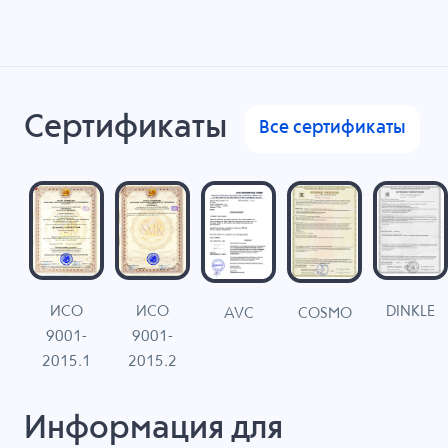
Сертификаты
Все сертификаты
ИСО
ИСО
DINKLE
G
COSMO
AVC
9001-
9001-
N
2015.1
2015.2
Информация для