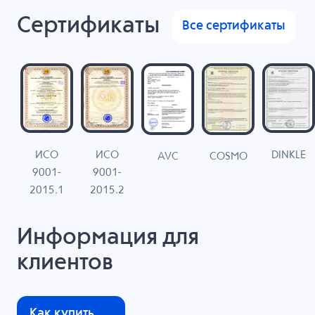
Сертификаты
Все сертификаты
ИСО
ИСО
DINKLE
G
COSMO
AVC
9001-
9001-
N
2015.1
2015.2
Информация для
клиентов
Как купить