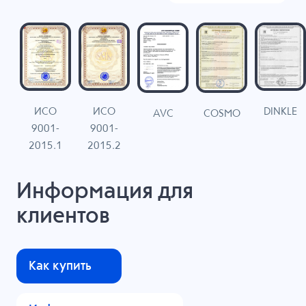
ИСО
ИСО
DINKLE
G
COSMO
AVC
9001-
9001-
N
2015.1
2015.2
Информация для
клиентов
Как купить