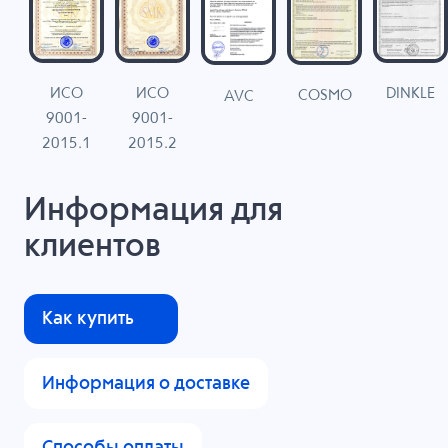
ИСО
ИСО
DINKLE
G
COSMO
AVC
9001-
9001-
N
2015.1
2015.2
Информация для
клиентов
Как купить
Информация о доставке
Способы оплаты