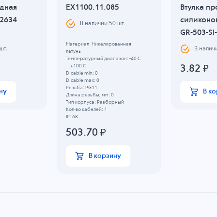
одная
EX1100.11.085
Втулка пр
2634
силиконо
В наличии
50
шт.
GR-503-SI
Материал: Никелированная
шт.
В налич
латунь
Температурный диапазон: -40 C
...+100 C
3.82
₽
D.cable min: 0
D.cable max: 0
Резьба: PG11
ну
В к
Длина резьбы, мм: 0
Тип корпуса: Разборный
Кол-во кабелей: 1
IP: 68
503.70
₽
В корзину