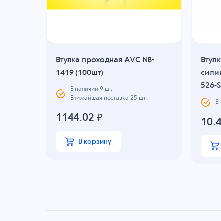
Втулка проходная AVC NB-
Втул
SA-
1419 (100шт)
сили
526-S
В наличии
9
шт.
Ближайшая поставка 25 шт.
В
1144.02
₽
10.
В корзину