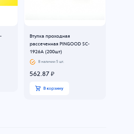
-
Втулка проходная
Втулка
рассеченная PINGOOD SC-
рассеч
1926A (200шт)
2327A 
В наличии
5
шт.
В н
562.87
₽
578.4
В корзину
В