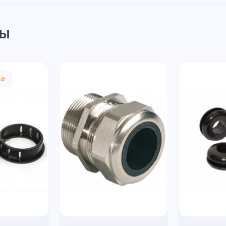
ры
жа