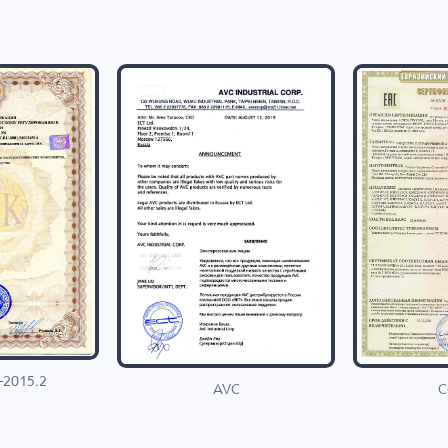
-2015.2
C
AVC