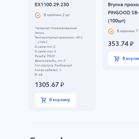
ая
EX1100.29.230
Втулка прох
NGLOK
PINGOOD SB-
В наличии
2
шт.
(100шт)
Материал: Никелированная
шт.
В наличии
7
латунь
Температурный диапазон: -40 C
...+100 C
353.74
₽
D.cable min: 0
D.cable max: 0
Резьба: PG29
В корзи
Длина резьбы, мм: 0
Тип корпуса: Разборный
Кол-во кабелей: 1
IP: 68
1305.67
₽
В корзину