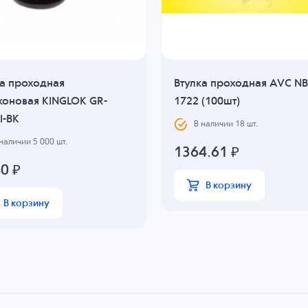
ка проходная
Втулка проходная AVC NB
коновая KINGLOK GR-
1722 (100шт)
I-BK
В наличии
18
шт.
 наличии
5 000
шт.
1364.61
₽
40
₽
В корзину
В корзину