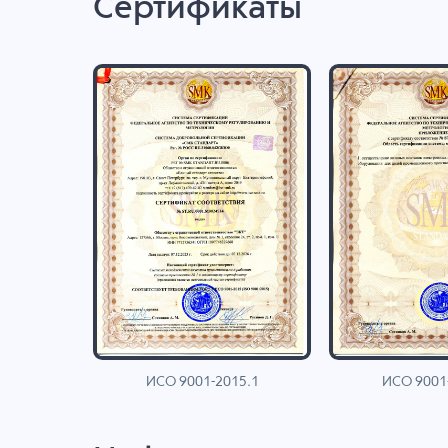
Сертификаты
ИСО 9001-2015.1
ИСО 9001
AN