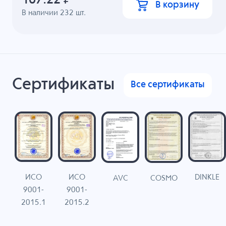
107.22
₽
В корзину
В наличии
232
шт.
Сертификаты
Все сертификаты
ИСО
ИСО
DINKLE
G
COSMO
AVC
9001-
9001-
N
2015.1
2015.2