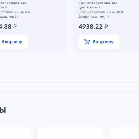
тво проводов: два
Количество проводов: два
елтый
Цвет: Красный
провода, мм.кв: 6,0
Сечение провода, мм.кв: 10,0
льзы, мм: 14
Длина гильзы, мм: 14
4.88
₽
4938.22
₽
В корзину
В корзину
ры