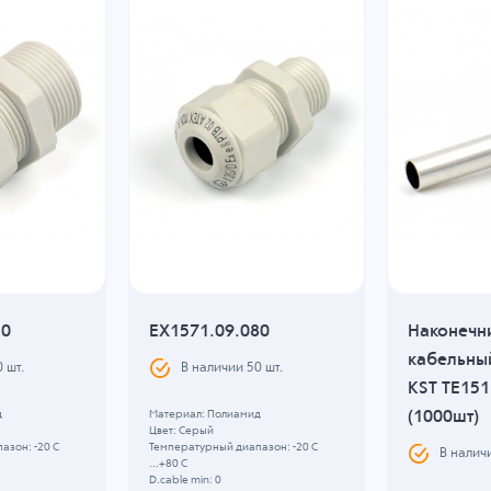
10
EX1571.09.080
Наконечн
кабельны
0
шт.
В наличии
50
шт.
KST TE151
(1000шт)
д
Материал: Полиамид
Цвет: Серый
азон: -20 C
Температурный диапазон: -20 C
В налич
...+80 C
D.cable min: 0