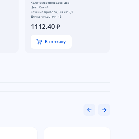
Количество проводов: два
Количество
Цвет: Синий
Цвет: Крас
Сечение провода, мм.кв: 2,5
Сечение пр
Длина гильзы, мм: 13
Длина гильз
1112.40
₽
2309
В корзину
В