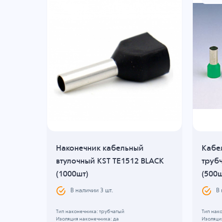
Наконечник кабельный
Кабе
GREY
втулочный KST TE1512 BLACK
труб
(1000шт)
(500ш
В наличии
3
шт.
В
Тип наконечника: трубчатый
Тип нак
Изоляция наконечника: да
Изоляци