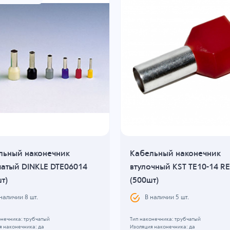
льный наконечник
Кабельный наконечник
чатый DINKLE DTE06014
втулочный KST TE10-14 R
т)
(500шт)
 наличии
8
шт.
В наличии
5
шт.
онечника: трубчатый
Тип наконечника: трубчатый
я наконечника: да
Изоляция наконечника: да