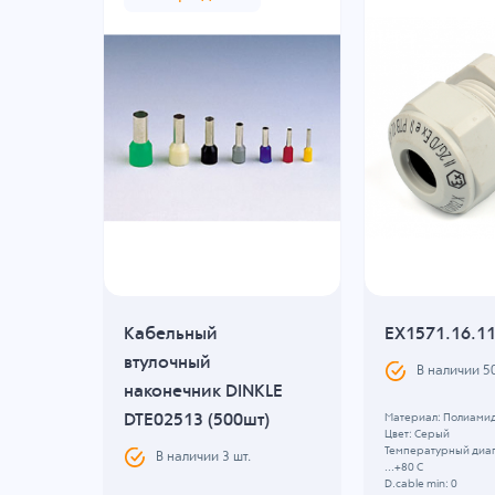
Кабельный
EX1571.16.1
втулочный
В наличии
5
TE1010
наконечник DINKLE
DTE02513 (500шт)
Материал: Полиами
Цвет: Серый
Температурный диап
В наличии
3
шт.
...+80 C
D.cable min: 0