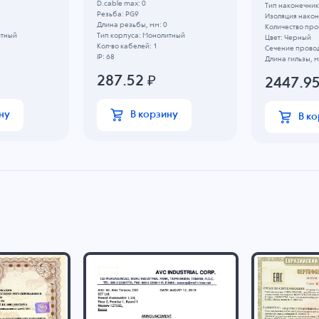
D.cable max: 0
Тип наконечник
Резьба: PG9
Изоляция након
Длина резьбы, мм: 0
Количество про
итный
Тип корпуса: Монолитный
Цвет: Черный
Кол-во кабелей: 1
Сечение провод
IP: 68
Длина гильзы, м
287.52
₽
2447.9
ну
В корзину
В к