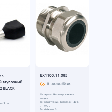
ик
EX1100.11.085
Кабел
й втулочный
након
В наличии
50
шт.
2 BLACK
втулоч
14 RED
Материал: Никелированная
латунь
Температурный диапазон: -40 C
ии
3
шт.
В н
...+100 C
D.cable min: 0