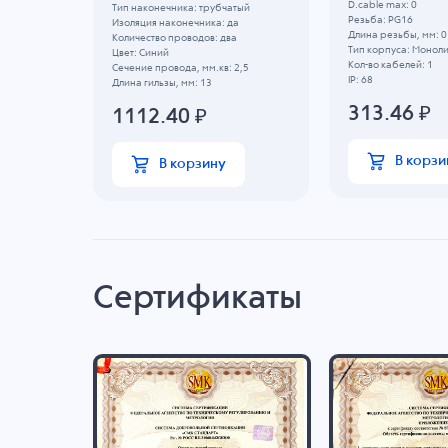
D.cable max: 0
тый
Тип наконечника: трубчатый
Резьба: PG16
а
Изоляция наконечника: да
Длина резьбы, мм: 0
а
Количество проводов: два
Тип корпуса: Монол
Цвет: Синий
Кол-во кабелей: 1
1,0
Сечение провода, мм.кв: 2,5
IP: 68
Длина гильзы, мм: 13
313.46
₽
1112.40
₽
В корзи
В корзину
Сертификаты