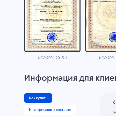
ИСО 9001-2015.1
ИСО 9001
AN
Информация для клие
Как купить
К
Информация о доставке
З