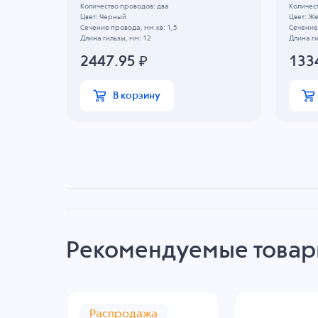
Количество проводов: два
Количес
Цвет: Черный
Цвет: Ж
Сечение провода, мм.кв: 1,5
Сечение 
Длина гильзы, мм: 12
Длина ги
2447.95
₽
133
В корзину
Рекомендуемые това
Распродажа