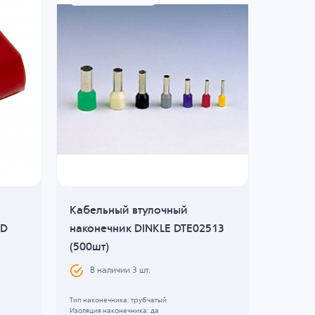
Кабельный втулочный
Кабель
ED
наконечник DINKLE DTE02513
втулоч
(500шт)
(1000ш
В наличии
3
шт.
В н
Тип наконечника: трубчатый
Тип наконе
Изоляция наконечника: да
Изоляция н