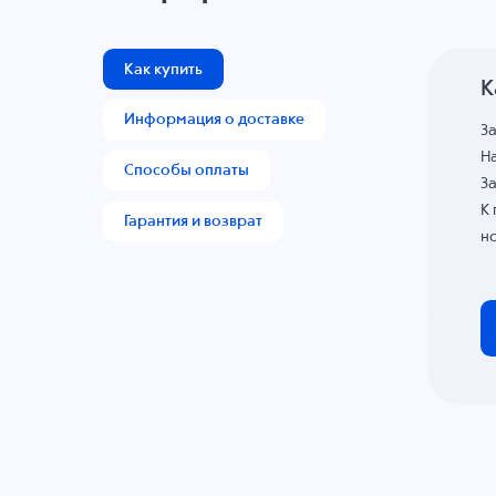
Как купить
К
Информация о доставке
З
На
Способы оплаты
За
К
Гарантия и возврат
н