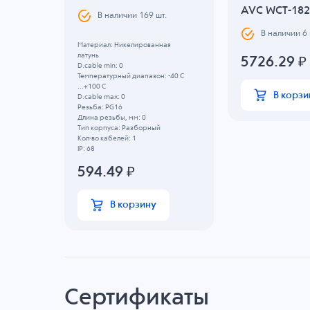
AVC WCT-182-
В наличии
169
шт.
В наличии
6
ая
Материал: Никелированная
латунь
5726.29
₽
D.cable min: 0
 -40 C
Температурный диапазон: -40 C
...+100 C
В корзи
D.cable max: 0
Резьба: PG16
Длина резьбы, мм: 0
Тип корпуса: Разборный
Кол-во кабелей: 1
IP: 68
594.49
₽
В корзину
Сертификаты