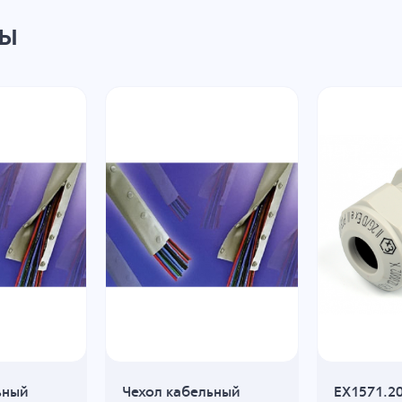
ры
ьный
Чехол кабельный
EX1571.2