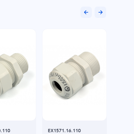
0.110
EX1571.16.110
Чехол