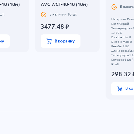
10 (10м)
AVC WCT-40-10 (10м)
В налич
шт.
В наличии
10
шт.
Материал: Пол
Цвет: Серый
3477.48
₽
Температурный 
...+80 C
D.cable min: 0
ну
В корзину
D.cable max: 0
Резьба: M20
Длина резьбы, 
Тип корпуса: М
Кол-во кабелей:
IP: 68
298.32
В к