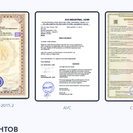
-2015.2
C
AVC
нтов