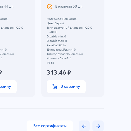
AVC WC
ии
44
шт.
В наличии
50
шт.
В н
иамид
Материал: Полиамид
Цвет: Серый
4048
диапазон: -20 C
Температурный диапазон: -20 C
...+80 C
D.cable min: 0
D.cable max: 0
Резьба: PG16
мм: 0
Длина резьбы, мм: 0
онолитный
Тип корпуса: Монолитный
 1
Кол-во кабелей: 1
IP: 68
₽
313.46
₽
орзину
В корзину
Все сертификаты