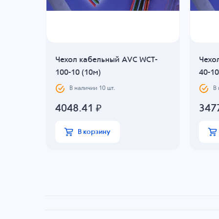
Чехол кабельный AVC WCT-
Чехо
100-10 (10м)
40-10
В наличии
10
шт.
В
4048.41
₽
347
В корзину