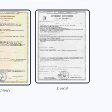
DINKLE
OSMO
H