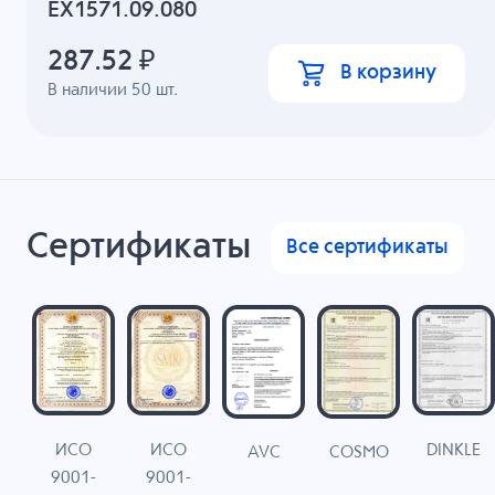
EX1571.09.080
287.52
₽
В корзину
В наличии
50
шт.
Сертификаты
Все сертификаты
ИСО
ИСО
DINKLE
G
COSMO
AVC
9001-
9001-
N