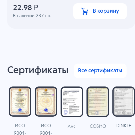
22.98
₽
В корзину
В наличии
237
шт.
Сертификаты
Все сертификаты
ИСО
ИСО
DINKLE
G
COSMO
AVC
9001-
9001-
N