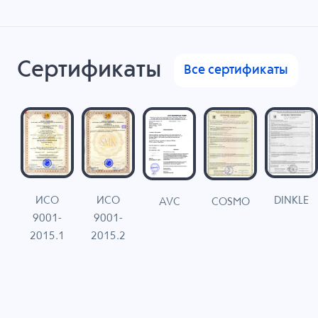
Сертификаты
Все сертификаты
ИСО
ИСО
DINKLE
G
COSMO
AVC
9001-
9001-
N
2015.1
2015.2