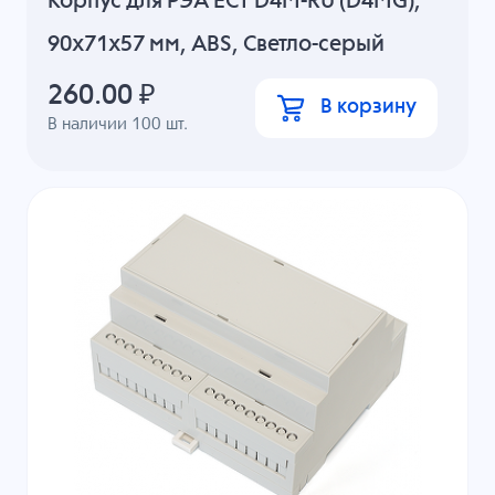
Корпус для РЭА ECT D4M-RU (D4MG),
90x71x57 мм, ABS, Светло-серый
260.00
₽
В корзину
В наличии
100
шт.