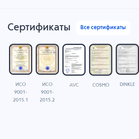
Сертификаты
Все сертификаты
ИСО
ИСО
DINKLE
G
COSMO
AVC
9001-
9001-
N
2015.1
2015.2