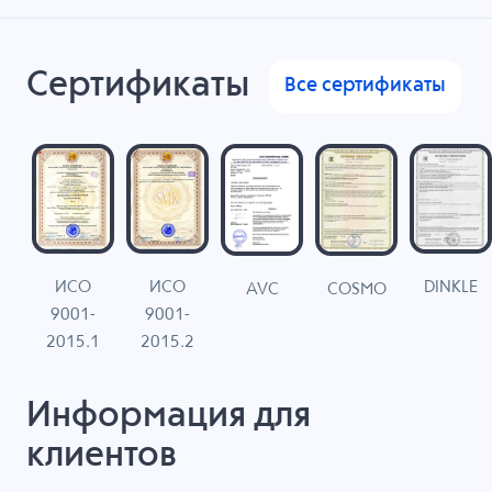
Сертификаты
Все сертификаты
ИСО
ИСО
DINKLE
G
COSMO
AVC
9001-
9001-
N
2015.1
2015.2
Информация для
клиентов