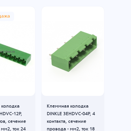
дажа
 колодка
Клеммная колодка
Клемм
HDVC-12P,
DINKLE 3EHDVC-04P, 4
DINKLE
тов, сечение
контакта, сечение
контак
 мм2, ток 24
провода - мм2, ток 18
провод