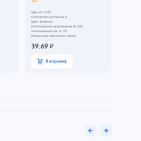
Шаг, мм: 5.00
Шаг, мм: 3.
Количество контактов: 4
Количество 
Цвет: Зеленый
Цвет: Зеле
Номинальное напряжение, B: 630
Номинально
Номинальный ток, А: 18
Номинальны
Разъемные клеммники: вилка
Разъемные 
39.69
₽
27.17
В корзину
В