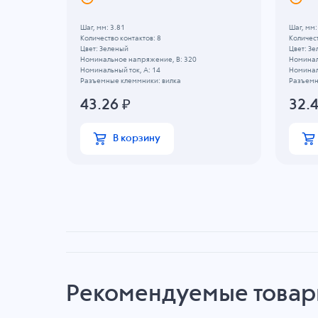
Шаг, мм: 3.81
Шаг, мм:
Количество контактов: 8
Количест
Цвет: Зеленый
Цвет: З
Номинальное напряжение, B: 320
Номинал
Номинальный ток, А: 14
Номиналь
Разъемные клеммники: вилка
Разъемн
43.26
₽
32.
В корзину
Рекомендуемые това