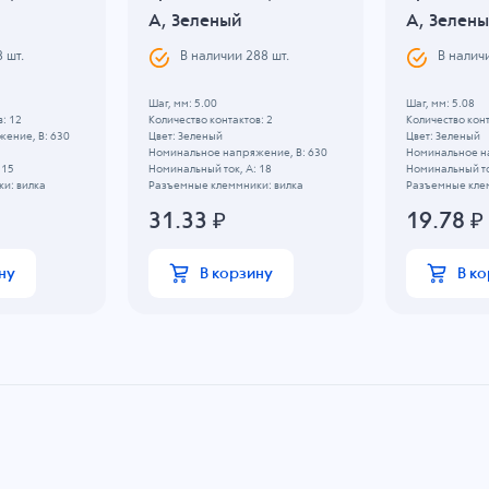
A, Зеленый
A, Зелен
8
шт.
В наличии
288
шт.
В налич
Шаг, мм: 5.00
Шаг, мм: 5.08
: 12
Количество контактов: 2
Количество конт
ение, B: 630
Цвет: Зеленый
Цвет: Зеленый
Номинальное напряжение, B: 630
Номинальное н
 15
Номинальный ток, А: 18
Номинальный то
и: вилка
Разъемные клеммники: вилка
Разъемные кле
31.33
₽
19.78
₽
ну
В корзину
В к