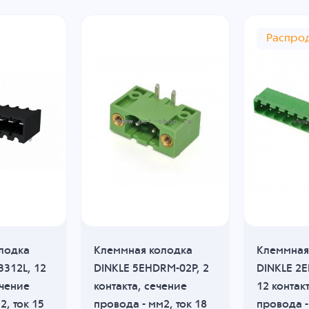
Распро
лодка
Клеммная колодка
Клеммная
3312L, 12
DINKLE 5EHDRM-02P, 2
DINKLE 2E
ечение
контакта, сечение
12 контак
2, ток 15
провода - мм2, ток 18
провода -