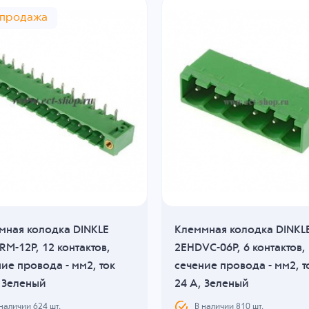
спродажа
мная колодка DINKLE
Клеммная колодка DINKL
M-12P, 12 контактов,
2EHDVC-06P, 6 контактов,
ие провода - мм2, ток
сечение провода - мм2, т
, Зеленый
24 A, Зеленый
 наличии
624
шт.
В наличии
810
шт.