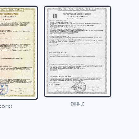
DINKLE
OSMO
H