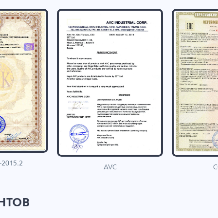
-2015.2
C
AVC
нтов