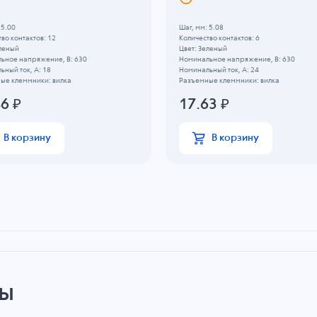
 5.00
Шаг, мм: 5.08
во контактов: 12
Количество контактов: 6
еленый
Цвет: Зеленый
ьное напряжение, B: 630
Номинальное напряжение, B: 630
ный ток, А: 18
Номинальный ток, А: 24
ые клеммники: вилка
Разъемные клеммники: вилка
46
₽
17.63
₽
В корзину
В корзину
ры