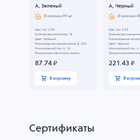
ерный
A, Зеленый
A, Черный
.
В наличии
99
шт.
В наличии
4
Шаг, мм: 3.50
Шаг, мм: 3.50
Количество контактов: 18
Количество контактов
Цвет: Зеленый
Номинальное напряж
, B: 130
Номинальное напряжение, B: 320
Цвет: Черный
Номинальный ток, А: 14
Номинальный ток, А:
илка
Разъемные клеммники: вилка
Разъемные клеммник
87.74
₽
221.43
₽
В корзину
В корзи
Сертификаты