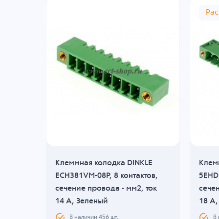
Ра
KLE
Клеммная колодка DINKLE
Клем
та,
ECH381VM-08P, 8 контактов,
5EHDR
 ток
сечение провода - мм2, ток
сечен
14 A, Зеленый
18 A
В наличии
456
шт.
В