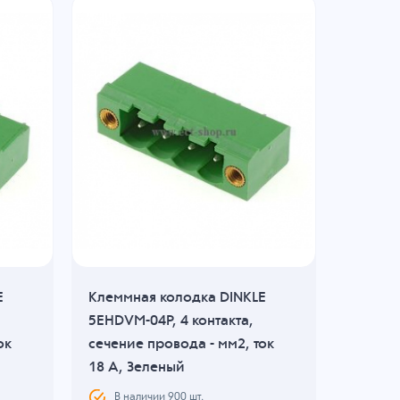
Расп
E
Клеммная колодка DINKLE
Клеммн
5EHDVM-04P, 4 контакта,
ECH381
ок
сечение провода - мм2, ток
сечени
18 A, Зеленый
14 A, 
В наличии
900
шт.
В н