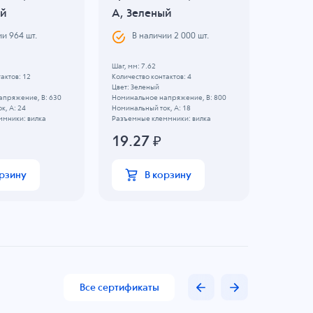
ый
A, Зеленый
A, Зел
ии
964
шт.
В наличии
2 000
шт.
В н
Шаг, мм: 7.62
Шаг, мм: 5
актов: 12
Количество контактов: 4
Количество
Цвет: Зеленый
Цвет: Зел
апряжение, B: 630
Номинальное напряжение, B: 800
Номинальн
к, А: 24
Номинальный ток, А: 18
Номинальны
ммники: вилка
Разъемные клеммники: вилка
Разъемные
19.27
₽
12.5
орзину
В корзину
Все сертификаты