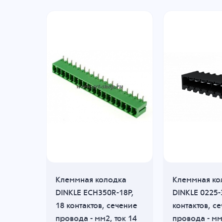
дка
Клеммная колодка
Клеммная ко
12
DINKLE ECH350R-18P,
DINKLE 0225-
в,
18 контактов, сечение
контактов, с
а -
провода - мм2, ток 14
провода - мм