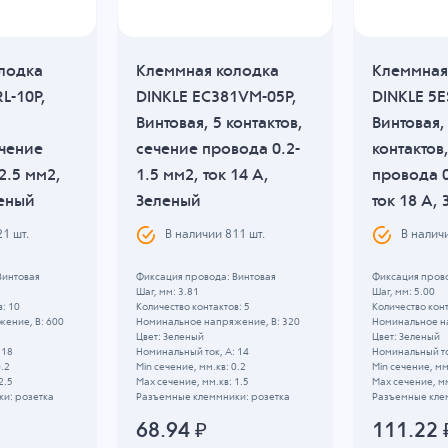
лодка
Клеммная колодка
Клеммная
L-10P,
DINKLE EC381VM-05P,
DINKLE 5E
Винтовая, 5 контактов,
Винтовая,
ечение
сечение провода 0.2-
контактов
2.5 мм2,
1.5 мм2, ток 14 A,
провода 0
леный
Зеленый
ток 18 A,
21
шт.
В наличии
811
шт.
В налич
Винтовая
Фиксация провода: Винтовая
Фиксация прово
Шаг, мм: 3.81
Шаг, мм: 5.00
: 10
Количество контактов: 5
Количество конт
ение, B: 600
Номинальное напряжение, B: 320
Номинальное н
Цвет: Зеленый
Цвет: Зеленый
 18
Номинальный ток, А: 14
Номинальный то
0.2
Min сечение, мм.кв: 0.2
Min сечение, мм
2.5
Max сечение, мм.кв: 1.5
Max сечение, мм
и: розетка
Разъемные клеммники: розетка
Разъемные кле
68.94
₽
111.22