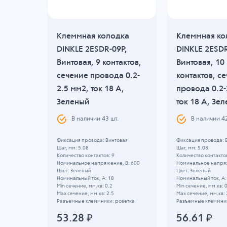
дка
Клеммная колодка
Клеммная ко
07P,
DINKLE 2ESDR-09P,
DINKLE 2ESDR
актов,
Винтовая, 9 контактов,
Винтовая, 10
 0.2-
сечение провода 0.2-
контактов, с
A,
2.5 мм2, ток 18 A,
провода 0.2-
Зеленый
ток 18 A, Зе
.
В наличии
43
шт.
В наличии
4
вая
Фиксация провода: Винтовая
Фиксация провода: 
Шаг, мм: 5.08
Шаг, мм: 5.08
Количество контактов: 9
Количество контактов
, B: 320
Номинальное напряжение, B: 600
Номинальное напряж
Цвет: Зеленый
Цвет: Зеленый
Номинальный ток, А: 18
Номинальный ток, А:
Min сечение, мм.кв: 0.2
Min сечение, мм.кв: 
Max сечение, мм.кв: 2.5
Max сечение, мм.кв: 
озетка
Разъемные клеммники: розетка
Разъемные клеммник
53.28
₽
56.61
₽