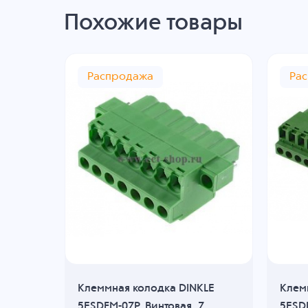
Похожие товары
Распродажа
Ра
KLE
Клеммная колодка DINKLE
Клем
 4
5ESDFM-07P, Винтовая, 7
5ESDF