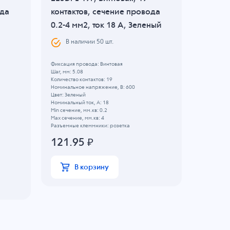
ода
контактов, сечение провода
контак
0.2-4 мм2, ток 18 A, Зеленый
0.2-1.5
Зелен
В наличии
50
шт.
В н
Фиксация провода: Винтовая
Шаг, мм: 5.08
Фиксация п
Количество контактов: 19
Шаг, мм: 3.
Номинальное напряжение, B: 600
Количество 
Цвет: Зеленый
Номинально
Номинальный ток, А: 18
Цвет: Зеле
Min сечение, мм.кв: 0.2
Номинальны
Max сечение, мм.кв: 4
Min сечение
Разъемные клеммники: розетка
Max сечение
Разъемные 
121.95
₽
73.11
В корзину
В