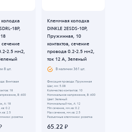
 колодка
Клеммная колодка
Клемм
SDRL-18P,
DINKLE 2ESDS-10P,
DINKLE
 18
Пружинная, 10
Винтов
, сечение
контактов, сечение
сечени
.2-2.5 мм2,
провода 0.2-2.5 мм2,
1.5 мм2
 Зеленый
ток 12 A, Зеленый
Зелен
ии
8
шт.
В наличии
361
шт.
В н
да: Винтовая
Фиксация провода: Пружинная
Фиксация 
Шаг, мм: 5.08
Шаг, мм: 3
актов: 18
Количество контактов: 10
Количество
апряжение, B: 600
Номинальное напряжение, B: 600
Номинальн
Цвет: Зеленый
Цвет: Зел
к, А: 18
Номинальный ток, А: 12
Номинальны
.кв: 0.2
Min сечение, мм.кв: 0.2
Min сечени
.кв: 2.5
Max сечение, мм.кв: 2.5
Max сечени
ммники: розетка
Разъемные клеммники: розетка
Разъемные
₽
65.22
₽
74.6