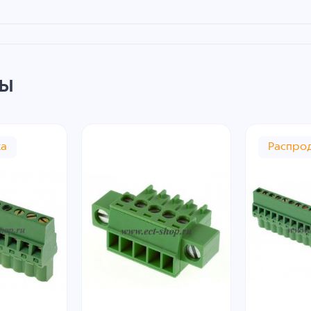
ры
жа
Распро