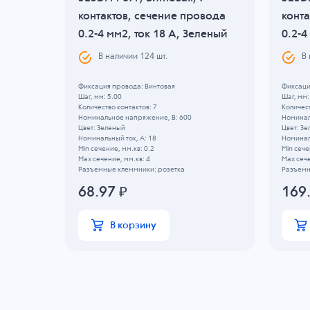
ода
контактов, сечение провода
конта
еленый
0.2-4 мм2, ток 18 A, Зеленый
0.2-4
В наличии
124
шт.
В
Фиксация провода: Винтовая
Фиксаци
Шаг, мм: 5.00
Шаг, мм:
Количество контактов: 7
Количест
Номинальное напряжение, B: 600
Номинал
Цвет: Зеленый
Цвет: З
Номинальный ток, А: 18
Номиналь
Min сечение, мм.кв: 0.2
Min сече
Max сечение, мм.кв: 4
Max сече
Разъемные клеммники: розетка
Разъемн
68.97
₽
169
В корзину