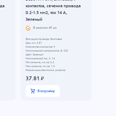
ода
контактов, сечение провода
контак
0.2-1.5 мм2, ток 14 A,
0.2-4 м
Зеленый
В н
В наличии
45
шт.
Фиксация п
Шаг, мм: 5.
Фиксация провода: Винтовая
Количество 
Шаг, мм: 3.81
Номинально
Количество контактов: 9
Цвет: Зеле
Номинальное напряжение, B: 320
Номинальны
Цвет: Зеленый
Min сечение
Номинальный ток, А: 14
Max сечение
Min сечение, мм.кв: 0.2
Разъемные 
Max сечение, мм.кв: 1.5
Разъемные клеммники: розетка
102.6
37.81
₽
В
В корзину