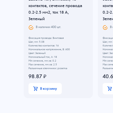
вода
контактов, сечение провода
конта
леный
0.2-2.5 мм2, ток 18 A,
0.2-2
Зеленый
Зеле
В наличии
400
шт.
В
Фиксация провода: Винтовая
Фиксаци
Шаг, мм: 5.08
Шаг, мм:
Количество контактов: 16
Количест
Номинальное напряжение, B: 600
Номинал
Цвет: Зеленый
Цвет: З
Номинальный ток, А: 18
Номиналь
Min сечение, мм.кв: 0.2
Min сече
Max сечение, мм.кв: 2.5
Max сече
Разъемные клеммники: розетка
Разъемн
98.87
₽
40.
В корзину