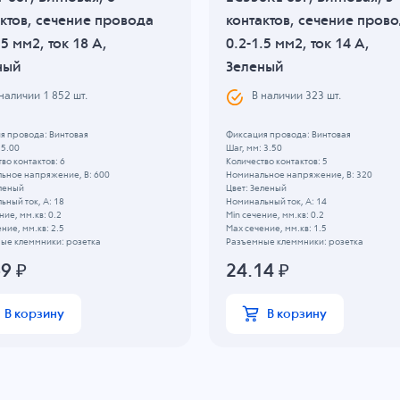
ктов, сечение провода
контактов, сечение пров
.5 мм2, ток 18 A,
0.2-1.5 мм2, ток 14 A,
ный
Зеленый
 наличии
1 852
шт.
В наличии
323
шт.
я провода: Винтовая
Фиксация провода: Винтовая
 5.00
Шаг, мм: 3.50
во контактов: 6
Количество контактов: 5
ьное напряжение, B: 600
Номинальное напряжение, B: 320
еленый
Цвет: Зеленый
ный ток, А: 18
Номинальный ток, А: 14
ние, мм.кв: 0.2
Min сечение, мм.кв: 0.2
ние, мм.кв: 2.5
Max сечение, мм.кв: 1.5
ые клеммники: розетка
Разъемные клеммники: розетка
69
₽
24.14
₽
В корзину
В корзину