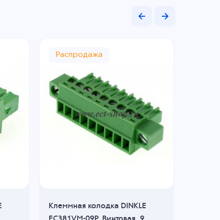
Распродажа
E
Клеммная колодка DINKLE
Клеммн
EC381VM-09P, Винтовая, 9
2ESDV-