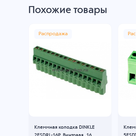
Похожие товары
Распродажа
Ра
KLE
Клеммная колодка DINKLE
Клем
9
2ESDRL-16P, Винтовая, 16
5ESDT