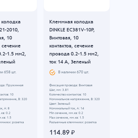
 колодка
Клеммная колодка
Клемм
21-2010,
DINKLE EC381V-10P,
DINKLE
я, 10
Винтовая, 10
Винтов
, сечение
контактов, сечение
сечени
.2-1.5 мм2,
провода 0.2-1.5 мм2,
16 мм2
Зеленый
ток 14 A, Зеленый
Зелен
ии
658
шт.
В наличии
670
шт.
В н
ода: Пружинная
Фиксация провода: Винтовая
Фиксация 
Шаг, мм: 3.81
Шаг, мм: 1
актов: 10
Количество контактов: 10
Количество
апряжение, B: 320
Номинальное напряжение, B: 320
Номинальн
Цвет: Зеленый
Цвет: Зел
к, А: 8
Номинальный ток, А: 14
Номинальны
.кв: 0.2
Min сечение, мм.кв: 0.2
Min сечени
.кв: 1.5
Max сечение, мм.кв: 1.5
Max сечени
ммники: розетка
Разъемные клеммники: розетка
Разъемные
114.89
₽
201.