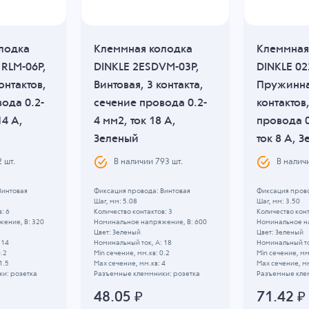
лодка
Клеммная колодка
Клеммная
1RLM-06P,
DINKLE 2ESDVM-03P,
DINKLE 02
онтактов,
Винтовая, 3 контакта,
Пружинна
ода 0.2-
сечение провода 0.2-
контактов
14 A,
4 мм2, ток 18 A,
провода 0
Зеленый
ток 8 A, 
2
шт.
В наличии
793
шт.
В налич
Винтовая
Фиксация провода: Винтовая
Фиксация пров
Шаг, мм: 5.08
Шаг, мм: 3.50
: 6
Количество контактов: 3
Количество конт
ение, B: 320
Номинальное напряжение, B: 600
Номинальное н
Цвет: Зеленый
Цвет: Зеленый
 14
Номинальный ток, А: 18
Номинальный то
0.2
Min сечение, мм.кв: 0.2
Min сечение, мм
1.5
Max сечение, мм.кв: 4
Max сечение, мм
и: розетка
Разъемные клеммники: розетка
Разъемные кле
48.05
₽
71.42
₽