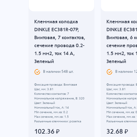
Клеммная колодка
Клеммная ко
DINKLE EC381R-07P,
DINKLE EC38
Винтовая, 7 контактов,
Винтовая, 6 к
сечение провода 0.2-
сечение пров
1.5 мм2, ток 14 A,
1.5 мм2, ток 
 -20 C
Зеленый
Зеленый
В наличии
548
шт.
В наличии
1
Фиксация провода: Винтовая
Фиксация провода: 
Шаг, мм: 3.81
Шаг, мм: 3.81
Количество контактов: 7
Количество контактов
Номинальное напряжение, B: 320
Номинальное напряж
Цвет: Зеленый
Цвет: Зеленый
Номинальный ток, А: 14
Номинальный ток, А:
Min сечение, мм.кв: 0.2
Min сечение, мм.кв: 
Max сечение, мм.кв: 1.5
Max сечение, мм.кв: 
Разъемные клеммники: розетка
Разъемные клеммник
102.36
₽
32.68
₽