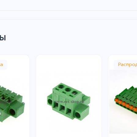
ры
жа
Распро