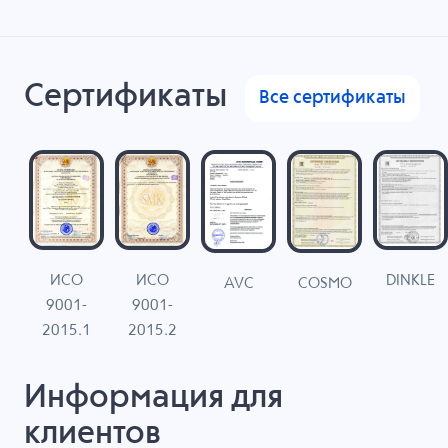
Сертификаты
Все сертификаты
ИСО
ИСО
DINKLE
G
COSMO
AVC
9001-
9001-
N
2015.1
2015.2
Информация для
клиентов