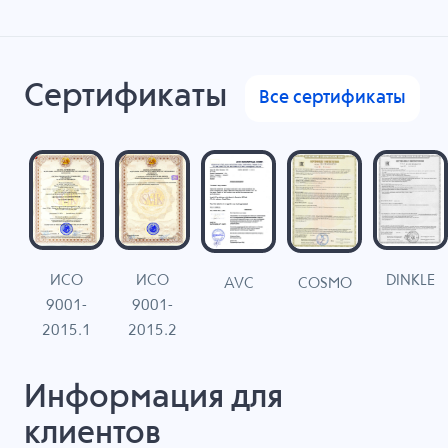
Сертификаты
Все сертификаты
ИСО
ИСО
DINKLE
G
COSMO
AVC
9001-
9001-
N
2015.1
2015.2
Информация для
клиентов