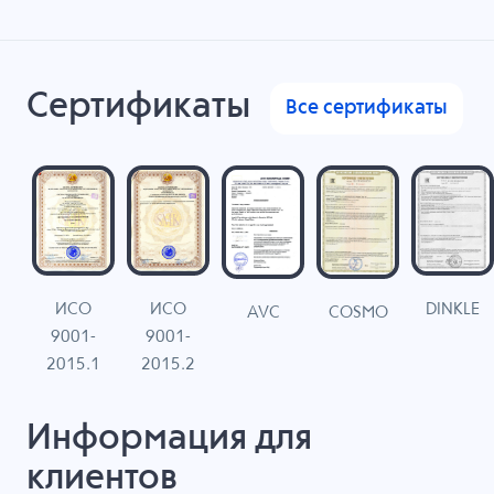
Сертификаты
Все сертификаты
ИСО
ИСО
DINKLE
G
COSMO
AVC
9001-
9001-
N
2015.1
2015.2
Информация для
клиентов