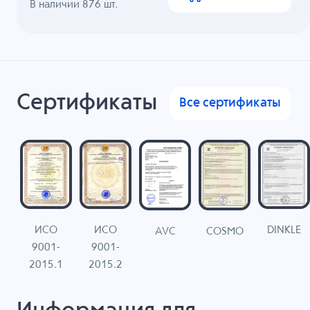
В наличии
876
шт.
Сертификаты
Все сертификаты
ИСО
ИСО
DINKLE
G
COSMO
AVC
9001-
9001-
N
2015.1
2015.2