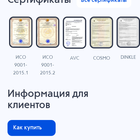
Сертификаты
Все сертификаты
ИСО
ИСО
DINKLE
G
COSMO
AVC
9001-
9001-
N
2015.1
2015.2
Информация для
клиентов
Как купить