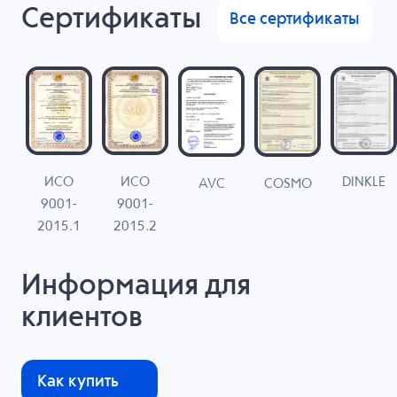
Сертификаты
Все сертификаты
ИСО
ИСО
DINKLE
G
COSMO
AVC
9001-
9001-
N
2015.1
2015.2
Информация для
клиентов
Как купить