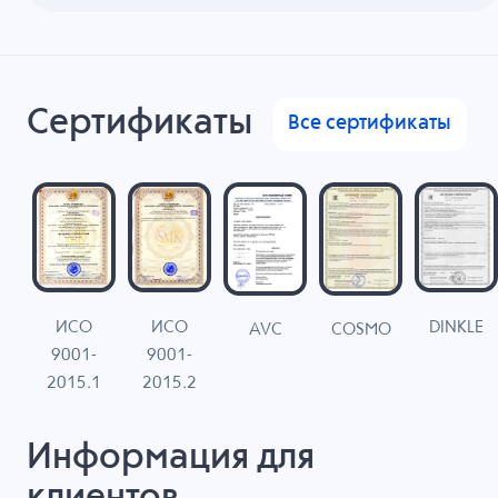
Сертификаты
Все сертификаты
ИСО
ИСО
DINKLE
G
COSMO
AVC
9001-
9001-
N
2015.1
2015.2
Информация для