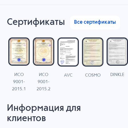
Сертификаты
Все сертификаты
ИСО
ИСО
DINKLE
G
COSMO
AVC
9001-
9001-
N
2015.1
2015.2
Информация для
клиентов