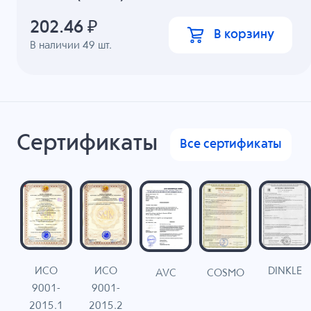
202.46
₽
В корзину
В наличии
49
шт.
Сертификаты
Все сертификаты
ИСО
ИСО
DINKLE
G
COSMO
AVC
9001-
9001-
N
2015.1
2015.2