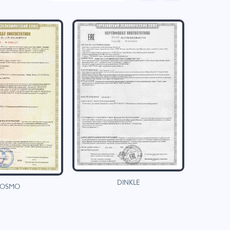
DINKLE
OSMO
H