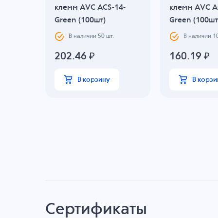
80-
клемм AVC ACS-14-
клемм AVC A
Green (100шт)
Green (100шт
В наличии
50
шт.
В наличии
1
202.46
₽
160.19
₽
В корзину
В корзи
Сертификаты