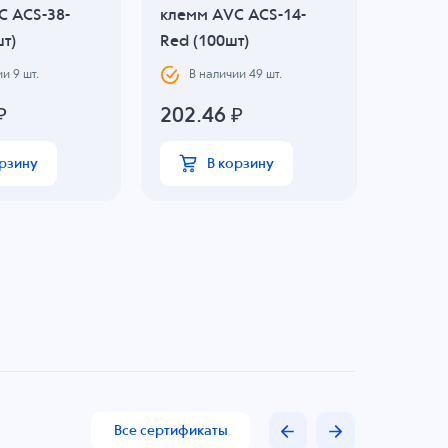
C ACS-38-
клемм AVC ACS-14-
клемм 
шт)
Red (100шт)
White 
ии
9
шт.
В наличии
49
шт.
В н
₽
202.46
₽
461.
орзину
В корзину
Все сертификаты