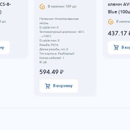
CS-8-
клемм AV
В наличии
169
шт.
)
Blue (100
Материал: Никелированная
0
шт.
В налич
латунь
D.cable min: 0
Температурный диапазон: -40 C
437.17
...+100 C
D.cable max: 0
Резьба: PG16
ну
В к
Длина резьбы, мм: 0
Тип корпуса: Разборный
Кол-во кабелей: 1
IP: 68
594.49
₽
В корзину