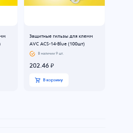
емм
Защитные гильзы для клемм
Защитн
)
AVC ACS-14-Blue (100шт)
AVC AC
В наличии
9
шт.
В н
202.46
₽
315.9
В корзину
В