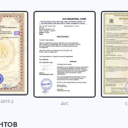
-2015.2
C
AVC
нтов