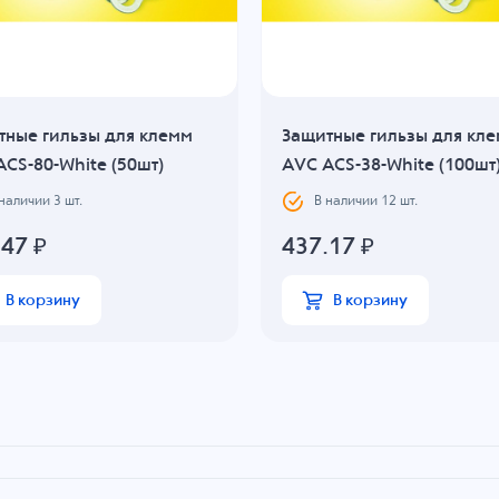
тные гильзы для клемм
Защитные гильзы для кл
CS-80-White (50шт)
AVC ACS-38-White (100шт
 наличии
3
шт.
В наличии
12
шт.
.47
₽
437.17
₽
В корзину
В корзину