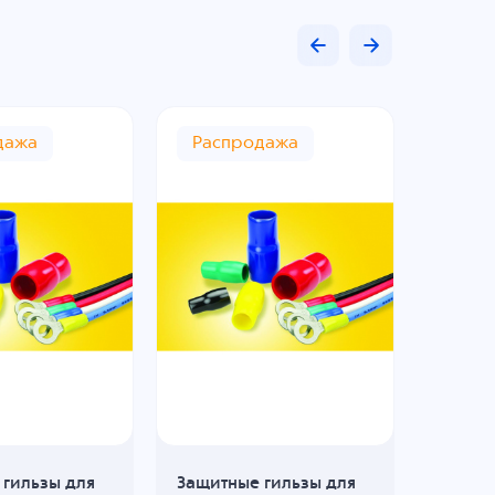
дажа
Распродажа
Рас
 гильзы для
Защитные гильзы для
Защитн