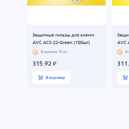
лемм
Защитные гильзы для клемм
Защи
т)
AVC ACS-22-Green (100шт)
AVC A
В наличии
19
шт.
В
315.92
₽
311
В корзину