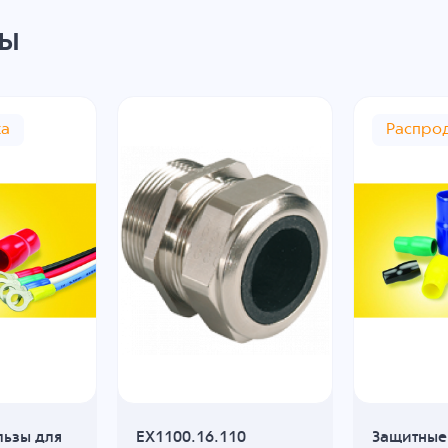
ры
жа
Распро
льзы для
EX1100.16.110
Защитные