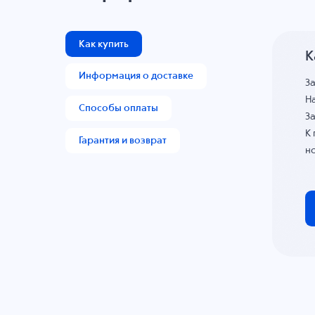
Как купить
К
Информация о доставке
З
На
Способы оплаты
За
К
Гарантия и возврат
н