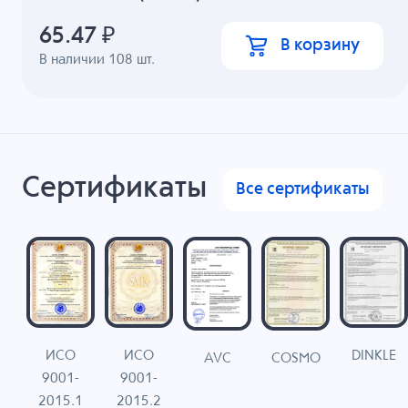
65.47
₽
В корзину
В наличии
108
шт.
Сертификаты
Все сертификаты
ИСО
ИСО
DINKLE
G
COSMO
AVC
9001-
9001-
N
2015.1
2015.2