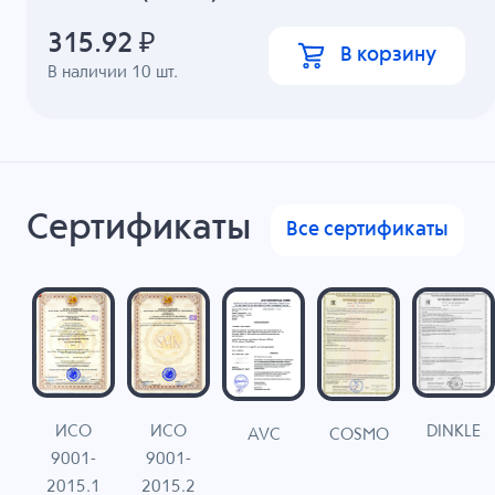
315.92
₽
В корзину
В наличии
10
шт.
Сертификаты
Все сертификаты
ИСО
ИСО
DINKLE
G
COSMO
AVC
9001-
9001-
N
2015.1
2015.2