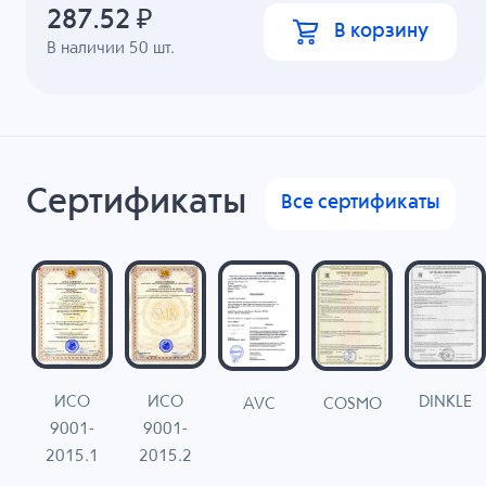
287.52
₽
В корзину
В наличии
50
шт.
Сертификаты
Все сертификаты
ИСО
ИСО
DINKLE
G
COSMO
AVC
9001-
9001-
N
2015.1
2015.2