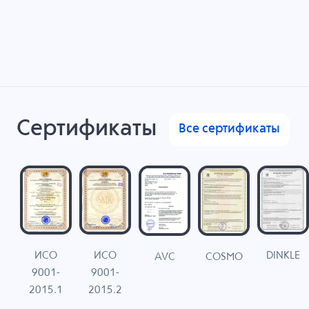
Сертификаты
Все сертификаты
ИСО
ИСО
DINKLE
G
COSMO
AVC
9001-
9001-
N
2015.1
2015.2