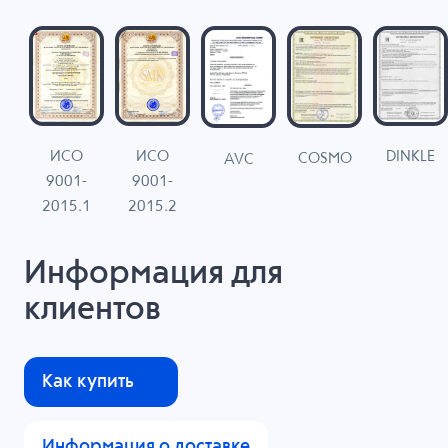
ИСО
ИСО
DINKLE
G
COSMO
AVC
9001-
9001-
N
2015.1
2015.2
Информация для
клиентов
Как купить
Информация о доставке