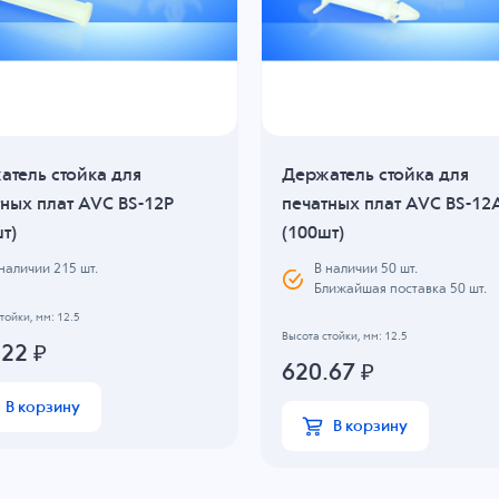
атель стойка для
Держатель стойка для
ных плат AVC BS-12P
печатных плат AVC BS-12
т)
(100шт)
В наличии
50
шт.
 наличии
215
шт.
Ближайшая поставка 50 шт.
тойки, мм: 12.5
Высота стойки, мм: 12.5
.22
₽
620.67
₽
В корзину
В корзину