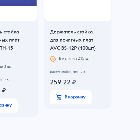
ь стойка
Держатель стойка
Держат
ных плат
для печатных плат
для пе
TH-15
AVC BS-12P (100шт)
AVC BS
В наличии
215
шт.
В н
ии
3
шт.
Высота стойки, мм: 12.5
Высота сто
мм: 15
259.22
₽
564.
7
₽
В корзину
орзину