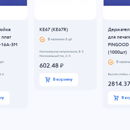
тойка
KE67 (KE67R)
Держател
 плат
для печат
В наличии
6
шт.
-16A-3M
PINGOOD 
(1000шт)
Номинальное напряжение, B: 0
Номинальный ток, А: 0
шт.
В налич
602.48
₽
6.4
Высота стойки, 
В корзину
2814.3
ну
В к