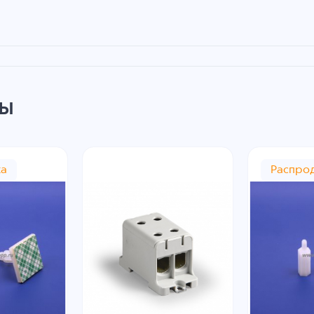
ры
жа
Распро