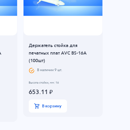
Держатель стойка для
Держат
A
печатных плат AVC BS-16A
печатн
(100шт)
(100шт
В наличии
9
шт.
В н
Высота стойки, мм: 16
Высота стой
653.11
₽
670.4
В корзину
В