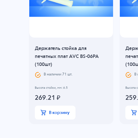
Держатель стойка для
Держ
28A
печатных плат AVC BS-06PA
печат
(100шт)
(100ш
В наличии
71
шт.
В
Высота стойки, мм: 6.5
Высота с
269.21
₽
259
В корзину