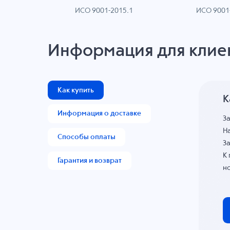
ИСО 9001-2015.1
ИСО 9001
AN
Информация для клие
Как купить
К
Информация о доставке
З
На
Способы оплаты
За
К
Гарантия и возврат
н