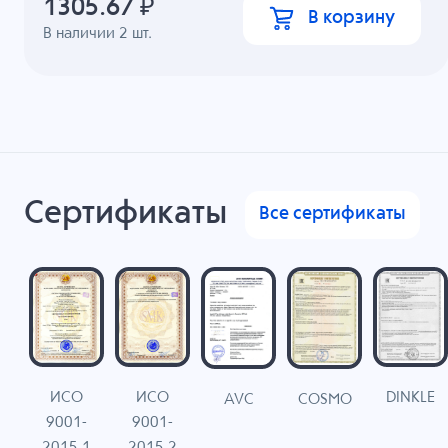
1305.67
₽
В корзину
В наличии
2
шт.
Сертификаты
Все сертификаты
ИСО
ИСО
DINKLE
G
COSMO
AVC
9001-
9001-
N
2015.1
2015.2