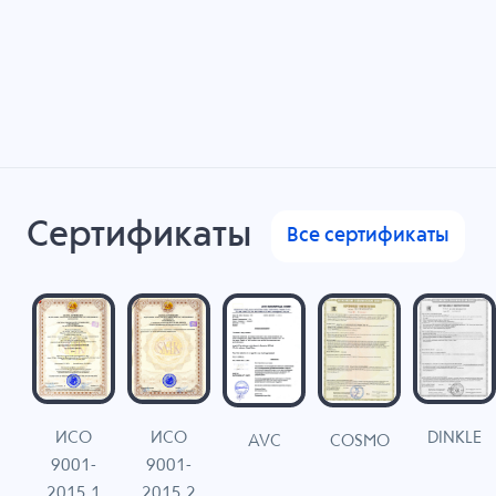
Сертификаты
Все сертификаты
ИСО
ИСО
DINKLE
G
COSMO
AVC
9001-
9001-
N
2015.1
2015.2