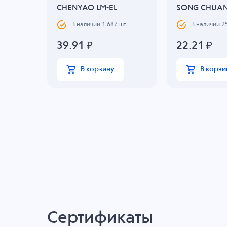
11F2
CHENYAO LM-EL
SONG CHUAN 
.
В наличии
1 687
шт.
В наличии
2
39.91
₽
22.21
₽
В корзину
В корзи
Сертификаты