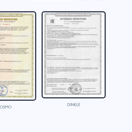
DINKLE
OSMO
H