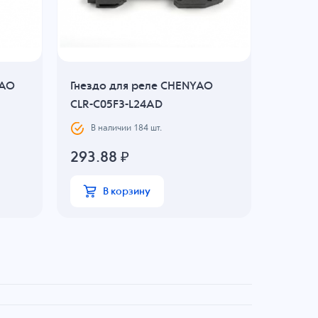
YAO
Гнездо для реле CHENYAO
Гнездо
CLR-C05F3-L24AD
CHUAN 
В наличии
184
шт.
В н
293.88
₽
22.21
В корзину
В