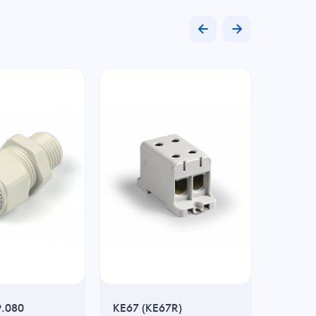
Рас
9.080
KE67 (KE67R)
Гнездо