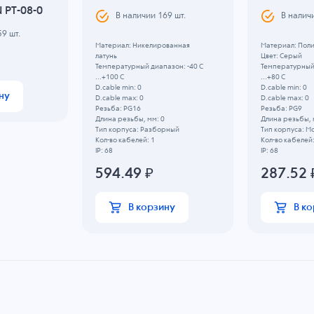
PT-08-0
В наличии
169
шт.
В налич
59
шт.
Материал: Никелированная
Материал: Пол
латунь
Цвет: Серый
Температурный диапазон: -40 C
Температурный 
...+100 C
...+80 C
D.cable min: 0
D.cable min: 0
ну
D.cable max: 0
D.cable max: 0
Резьба: PG16
Резьба: PG9
Длина резьбы, мм: 0
Длина резьбы, 
Тип корпуса: Разборный
Тип корпуса: М
Кол-во кабелей: 1
Кол-во кабелей:
IP: 68
IP: 68
594.49
₽
287.52
В корзину
В к