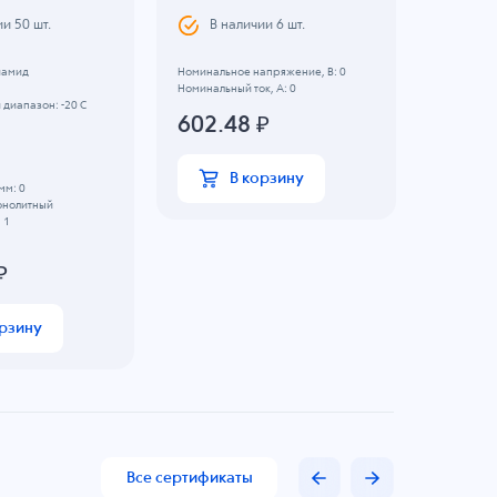
CHENY
ии
50
шт.
В наличии
6
шт.
В н
иамид
Номинальное напряжение, B: 0
Номинальный ток, А: 0
60.0
диапазон: -20 C
602.48
₽
В корзину
мм: 0
онолитный
 1
₽
орзину
Все сертификаты