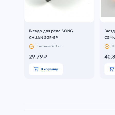
YAO
Гнездо для реле SONG
Гнез
CHUAN SGR-5P
CSM-
В наличии
401
шт.
В
29.79
₽
40.
В корзину