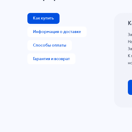
Как купить
К
Информация о доставке
З
На
Способы оплаты
За
К
Гарантия и возврат
н