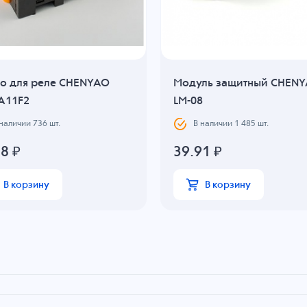
до для реле CHENYAO
Модуль защитный CHEN
A11F2
LM-08
 наличии
736
шт.
В наличии
1 485
шт.
88
₽
39.91
₽
В корзину
В корзину