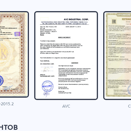
-2015.2
C
AVC
нтов