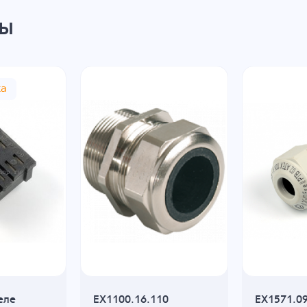
ры
жа
еле
EX1100.16.110
EX1571.0