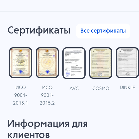
Сертификаты
Все сертификаты
ИСО
ИСО
DINKLE
G
COSMO
AVC
9001-
9001-
N
2015.1
2015.2
Информация для
клиентов