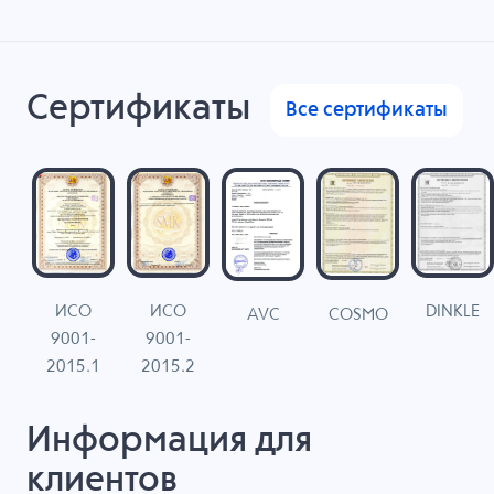
Сертификаты
Все сертификаты
ИСО
ИСО
DINKLE
G
COSMO
AVC
9001-
9001-
N
2015.1
2015.2
Информация для
клиентов