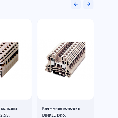
 колодка
Клеммная колодка
Клемм
2.5S,
DINKLE DK6,
ENSTO 