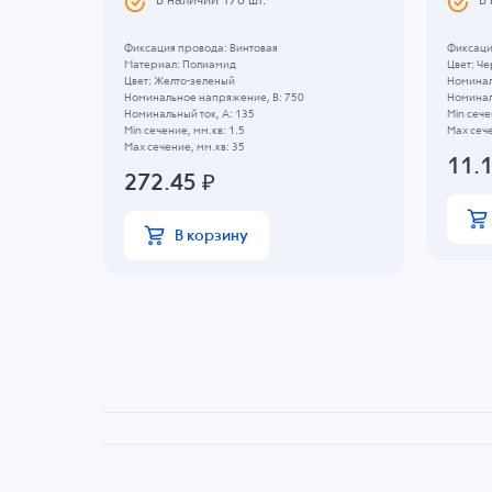
В наличии
170
шт.
В
Фиксация провода: Винтовая
Фиксаци
Материал: Полиамид
Цвет: Ч
Цвет: Желто-зеленый
Номинал
Номинальное напряжение, B: 750
Номиналь
Номинальный ток, А: 135
Min сече
Min сечение, мм.кв: 1.5
Max сече
Max сечение, мм.кв: 35
11.
272.45
₽
В корзину