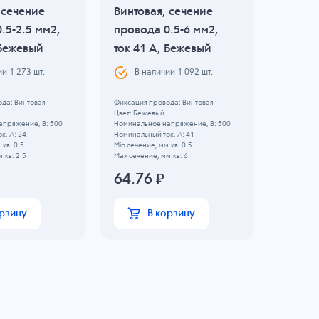
 сечение
Винтовая, сечение
Винтов
.5-2.5 мм2,
провода 0.5-6 мм2,
провод
 Бежевый
ток 41 A, Бежевый
ток 13
ии
1 273
шт.
В наличии
1 092
шт.
В н
да: Винтовая
Фиксация провода: Винтовая
Фиксация 
Цвет: Бежевый
Материал:
апряжение, B: 500
Номинальное напряжение, B: 500
Цвет: Сини
к, А: 24
Номинальный ток, А: 41
Номинальн
.кв: 0.5
Min сечение, мм.кв: 0.5
Номинальны
.кв: 2.5
Max сечение, мм.кв: 6
Min сечени
Max сечени
64.76
₽
272.
орзину
В корзину