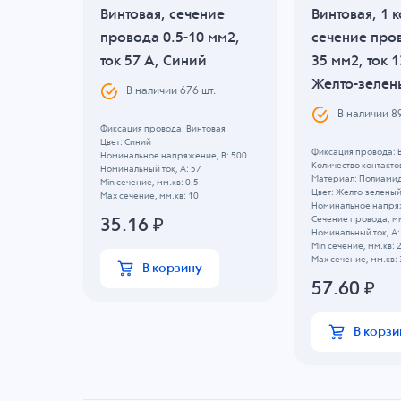
Винтовая, сечение
Винтовая, 1 к
а -
провода 0.5-10 мм2,
сечение пров
елто-
ток 57 A, Синий
35 мм2, ток 1
Желто-зелен
В наличии
676
шт.
.
В наличии
8
Фиксация провода: Винтовая
Цвет: Синий
вая
Фиксация провода: 
Номинальное напряжение, B: 500
, B: 500
Количество контактов
Номинальный ток, А: 57
Материал: Полиами
Min сечение, мм.кв: 0.5
Цвет: Желто-зелены
Max сечение, мм.кв: 10
Номинальное напряж
Сечение провода, мм
35.16
₽
Номинальный ток, А:
Min сечение, мм.кв: 
Max сечение, мм.кв: 
В корзину
57.60
₽
В корзи