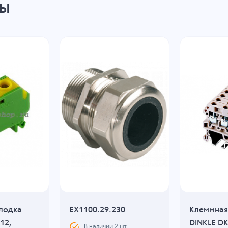
ры
лодка
EX1100.29.230
Клеммная
12,
DINKLE DK
В наличии
2
шт.