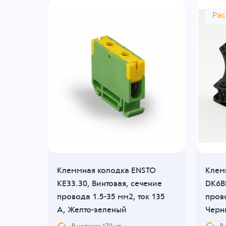
Ра
KLE
Клеммная колодка ENSTO
Клем
я,
KE33.30, Винтовая, сечение
DK6BK
 мм2,
провода 1.5-35 мм2, ток 135
прово
ый
A, Желто-зеленый
Черн