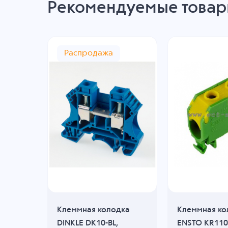
Рекомендуемые това
Распродажа
дка
Клеммная колодка
Клеммная ко
10-
DINKLE DK10-BL,
ENSTO KR110