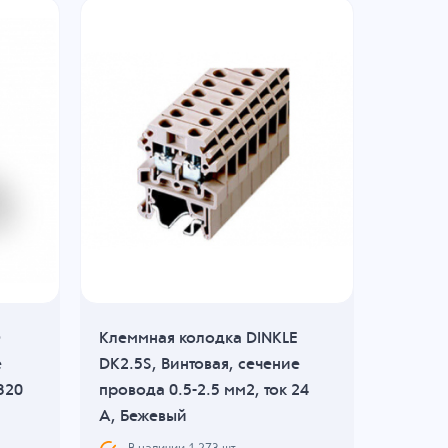
O
Клеммная колодка DINKLE
Клеммн
е
DK2.5S, Винтовая, сечение
KR11012
320
провода 0.5-2.5 мм2, ток 24
сечени
A, Бежевый
ток 13