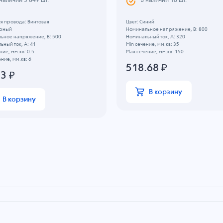
 наличии
3 849
шт.
В наличии
10
шт.
я провода: Винтовая
Цвет: Синий
ерный
Номинальное напряжение, B: 800
ьное напряжение, B: 500
Номинальный ток, А: 320
ный ток, А: 41
Min сечение, мм.кв: 35
ние, мм.кв: 0.5
Max сечение, мм.кв: 150
ние, мм.кв: 6
518.68
₽
13
₽
В корзину
В корзину