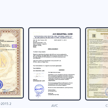
-2015.2
C
AVC