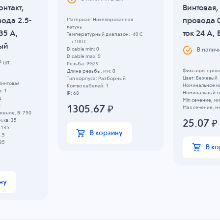
онтакт,
Винтовая,
ода 2.5-
провода 0
Материал: Никелированная
латунь
35 A,
ток 24 A,
Температурный диапазон: -40 C
...+100 C
ый
D.cable min: 0
В налич
D.cable max: 0
9
шт.
Резьба: PG29
Фиксация прово
Длина резьбы, мм: 0
Цвет: Бежевый
Тип корпуса: Разборный
Винтовая
Номинальное н
Кол-во кабелей: 1
: 1
Номинальный то
IP: 68
д
Min сечение, мм
й
1305.67
₽
Max сечение, мм
ение, B: 750
.кв: 35
25.07
₽
 135
В корзину
2.5
35
В к
ну