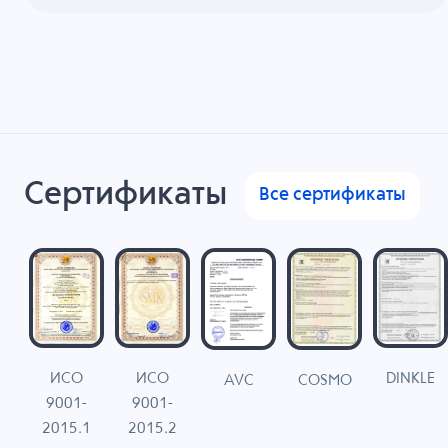
Сертификаты
Все сертификаты
ИСО
ИСО
DINKLE
G
COSMO
AVC
9001-
9001-
N
2015.1
2015.2