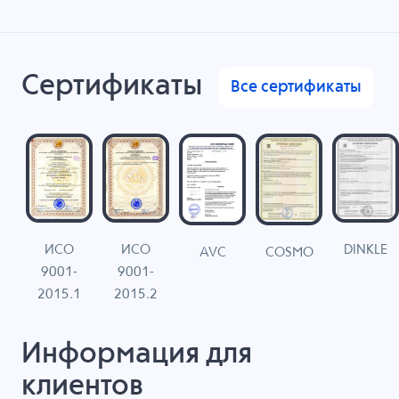
Сертификаты
Все сертификаты
ИСО
ИСО
DINKLE
G
COSMO
AVC
9001-
9001-
N
2015.1
2015.2
Информация для
клиентов