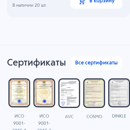
В корзину
В наличии
20
шт.
Сертификаты
Все сертификаты
ИСО
ИСО
DINKLE
G
COSMO
AVC
9001-
9001-
N