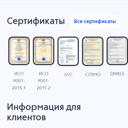
Сертификаты
Все сертификаты
ИСО
ИСО
DINKLE
G
COSMO
AVC
9001-
9001-
N
2015.1
2015.2
Информация для
клиентов