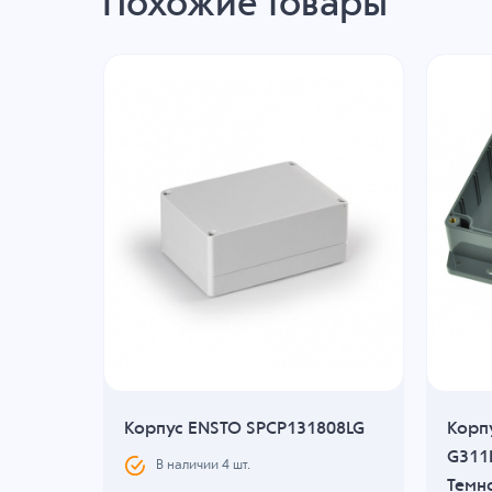
Похожие товары
Корпус ENSTO SPCP131808LG
Корп
ABS,
G311
В наличии
4
шт.
Темн