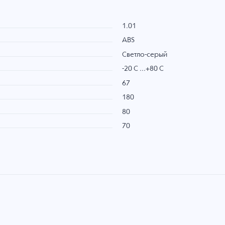
1.01
ABS
Светло-серый
-20 C ...+80 C
67
180
80
70