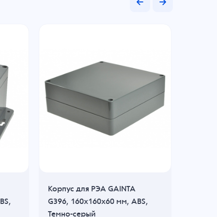
Корпус для РЭА GAINTA
Корпус
BS,
G396, 160x160x60 мм, ABS,
EPA130
Темно-серый
ABS, С