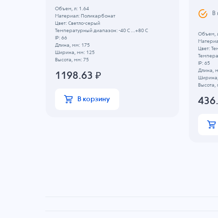
Объем, л: 1.64
В
Материал: Поликарбонат
Цвет: Светло-серый
Температурный диапазон: -40 C ...+80 C
Объем, л
IP: 66
Материа
Длина, мм: 175
Цвет: Т
Ширина, мм: 125
 C
Температ
Высота, мм: 75
IP: 65
Длина, м
1198.63
₽
Ширина,
Высота, 
В корзину
436