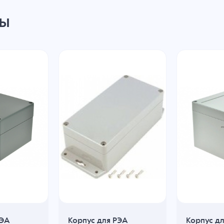
ры
РЭА
Корпус для РЭА
Корпус д