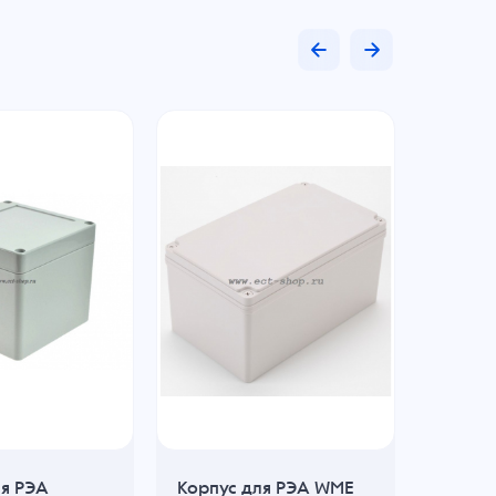
ля РЭА
Корпус для РЭА WME
Корпус