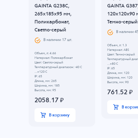
F,
GAINTA G238C,
GAINTA G387
265x185x95 мм,
120x120x90 
Поликарбонат,
Темно-серый
Светло-серый
В наличии
4
В наличии
17
шт.
Объем, л: 1.3
Материал: ABS
Объем, л: 4.66
Цвет: Темно-серый
Материал: Поликарбонат
Температурный диап
Цвет: Светло-серый
...+80 C
 -40 C
Температурный диапазон: -40 C
IP: 65
...+120 C
Длина, мм: 120
IP: 65
Ширина, мм: 120
Длина, мм: 265
Высота, мм: 90
Ширина, мм: 185
Высота, мм: 95
761.52
₽
2058.17
₽
В корзи
В корзину