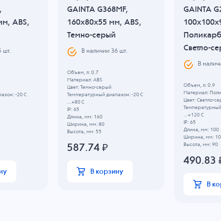
,
GAINTA G368MF,
GAINTA G
мм, ABS,
160x80x55 мм, ABS,
100x100x
Темно-серый
Поликарб
Светло-с
5
шт.
В наличии
36
шт.
В налич
Объем, л: 0.7
Материал: ABS
Объем, л: 0.9
Цвет: Темно-серый
Материал: Пол
азон: -20 C
Температурный диапазон: -20 C
Цвет: Светло-с
...+80 C
Температурный 
IP: 65
...+120 C
Длина, мм: 160
IP: 65
Ширина, мм: 80
Длина, мм: 100
Высота, мм: 55
Ширина, мм: 1
Высота, мм: 90
587.74
₽
490.83
ну
В корзину
В к