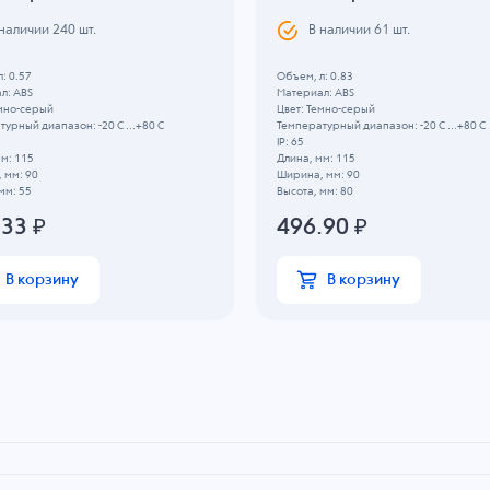
 наличии
240
шт.
В наличии
61
шт.
: 0.57
Объем, л: 0.83
л: ABS
Материал: ABS
емно-серый
Цвет: Темно-серый
урный диапазон: -20 C ...+80 C
Температурный диапазон: -20 C ...+80 C
IP: 65
м: 115
Длина, мм: 115
 мм: 90
Ширина, мм: 90
мм: 55
Высота, мм: 80
.33
₽
496.90
₽
В корзину
В корзину