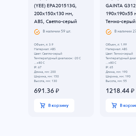
F,
(YEE) EPA201513G,
GAINTA G312
200x150x130 мм,
190x190x55 
ABS, Светло-серый
Темно-серый
В наличии
59
шт.
В наличии
2
Объем, л: 3.9
Объем, л: 1.99
Материал: ABS
Материал: ABS
Цвет: Светло-серый
Цвет: Темно-серый
Температурный диапазон: -20 C
Температурный диап
...+80 C
...+80 C
 -40 C
IP: 67
IP: 65
Длина, мм: 200
Длина, мм: 190
Ширина, мм: 150
Ширина, мм: 190
Высота, мм: 130
Высота, мм: 55
691.36
₽
1218.44
₽
В корзину
В корзи