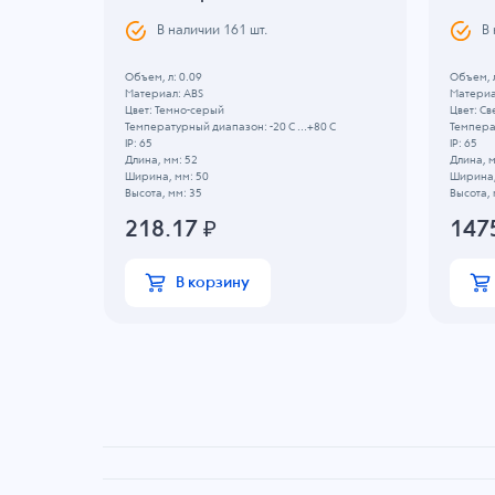
В наличии
161
шт.
В
.
Объем, л: 0.09
Объем, л
Материал: ABS
Материа
Цвет: Темно-серый
Цвет: Св
Температурный диапазон: -20 C ...+80 C
Температ
IP: 65
IP: 65
20 C
Длина, мм: 52
Длина, м
Ширина, мм: 50
Ширина,
Высота, мм: 35
Высота, 
218.17
₽
147
В корзину