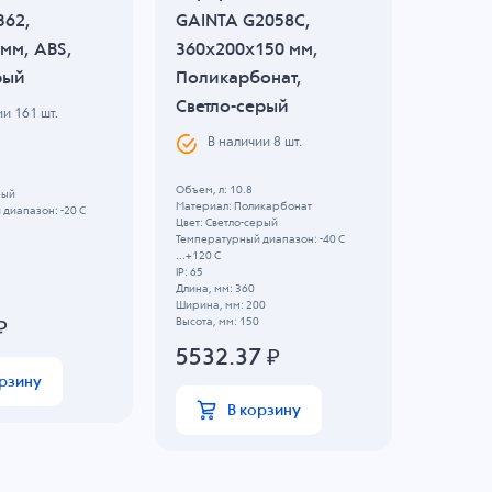
362,
GAINTA G2058C,
GAINT
мм, ABS,
360x200x150 мм,
82x80x
рый
Поликарбонат,
Полик
Светло-серый
Светло
ии
161
шт.
В наличии
8
шт.
В н
Объем, л: 10.8
Объем, л: 
рый
Материал: Поликарбонат
Материал:
диапазон: -20 C
Цвет: Светло-серый
Цвет: Свет
Температурный диапазон: -40 C
Температу
...+120 C
...+120 C
IP: 65
IP: 65
Длина, мм: 360
Длина, мм:
Ширина, мм: 200
Ширина, м
Высота, мм: 150
Высота, мм
₽
5532.37
₽
615.
орзину
В корзину