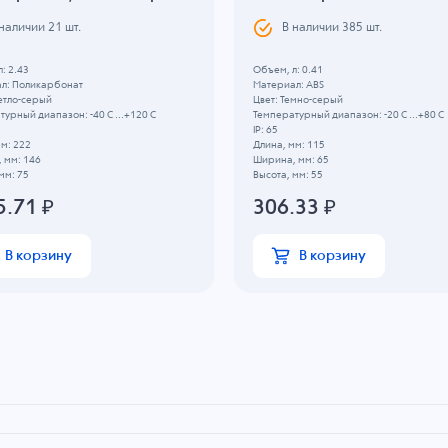
 наличии
21
шт.
В наличии
385
шт.
: 2.43
Объем, л: 0.41
л: Поликарбонат
Материал: ABS
етло-серый
Цвет: Темно-серый
урный диапазон: -40 C ...+120 C
Температурный диапазон: -20 C ...+80 C
IP: 65
м: 222
Длина, мм: 115
 мм: 146
Ширина, мм: 65
мм: 75
Высота, мм: 55
5.71
₽
306.33
₽
В корзину
В корзину