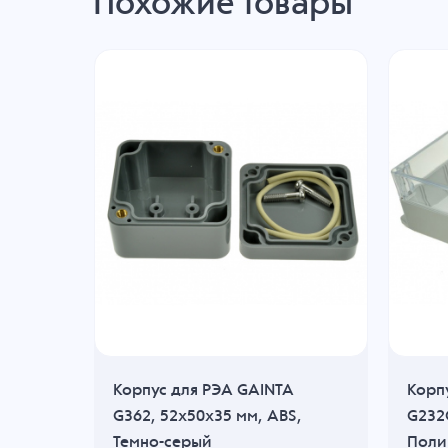
Похожие товары
Корпус для РЭА GAINTA
Корп
G362, 52x50x35 мм, ABS,
G232
серый
Темно-серый
Поли