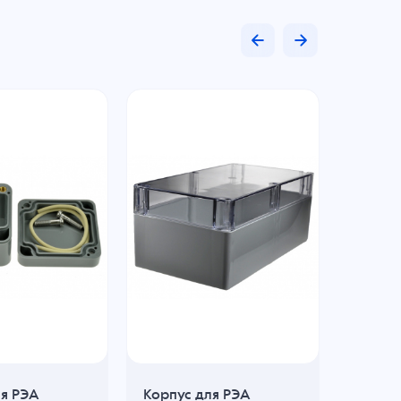
ля РЭА
Корпус для РЭА
Корпус