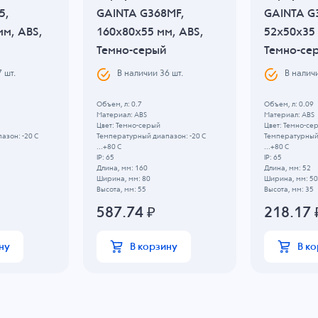
5,
GAINTA G368MF,
GAINTA G
мм, ABS,
160x80x55 мм, ABS,
52x50x35 
Темно-серый
Темно-се
7
шт.
В наличии
36
шт.
В налич
Объем, л: 0.7
Объем, л: 0.09
Материал: ABS
Материал: ABS
Цвет: Темно-серый
Цвет: Темно-се
азон: -20 C
Температурный диапазон: -20 C
Температурный 
...+80 C
...+80 C
IP: 65
IP: 65
Длина, мм: 160
Длина, мм: 52
Ширина, мм: 80
Ширина, мм: 50
Высота, мм: 55
Высота, мм: 35
587.74
₽
218.17
ну
В корзину
В к