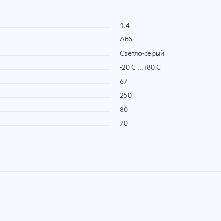
1.4
ABS
Светло-серый
-20 C ...+80 C
67
250
80
70