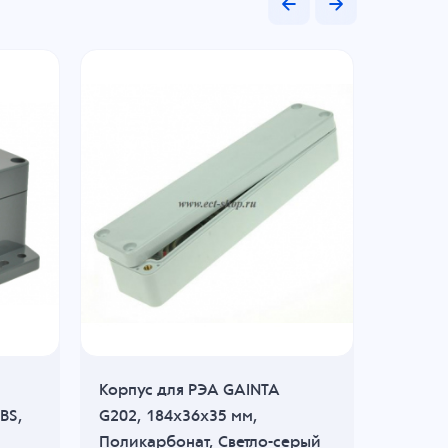
Корпус для РЭА GAINTA
Корпус
BS,
G202, 184x36x35 мм,
G2128C
Поликарбонат, Светло-серый
Полика