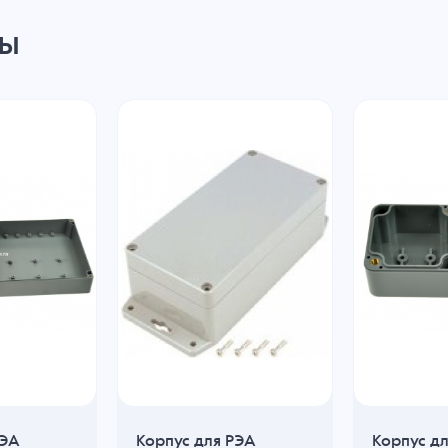
ры
РЭА
Корпус для РЭА
Корпус д