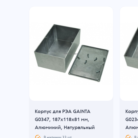
Корпус для РЭА GAINTA
Корп
G0347, 187x118x81 мм,
G023
ый
Алюминий, Натуральный
Алюм
В наличии
33
шт.
В