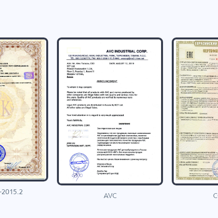
-2015.2
C
AVC