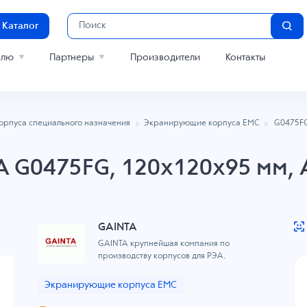
Каталог
елю
Партнеры
Производители
Контакты
орпуса специального назначения
Экранирующие корпуса EMC
G0475F
A G0475FG, 120x120x95 мм, 
GAINTA
GAINTA крупнейшая компания по
производству корпусов для РЭА.
Экранирующие корпуса EMC