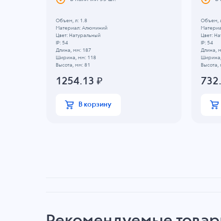
Объем, л: 1.8
Объем, л
Материал: Алюминий
Материа
Цвет: Натуральный
Цвет: Н
IP: 54
IP: 54
Длина, мм: 187
Длина, м
Ширина, мм: 118
Ширина,
Высота, мм: 81
Высота, 
1254.13
₽
732
В корзину