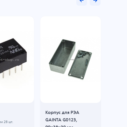
Корпус для РЭА
EX1100
GAINTA G0123,
ии
28
шт.
В н