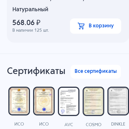
Натуральный
568.06
₽
В корзину
В наличии
125
шт.
Сертификаты
Все сертификаты
ИСО
ИСО
DINKLE
G
COSMO
AVC